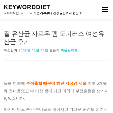
내
KEYWORDDIET
용
메뉴
으
다이어트팁, 다이어트 식품 리뷰부터 건강 꿀팁까지 한눈에
로
바
로
질 유산균 자로우 팸 도피러스 여성유
가
기
산균 후기
작성일자
2023년 12월 15일
글쓴이
퍼플브리즈
올해 여름에
부정출혈 때문에 했던 자궁경 시술
이후 6개월
째 접어들었고 더 이상 생리 기간 이외에 부정출혈은 생기지
않았습니다.
하지만 어느 순간 분비물도 많아지고 가려운 순간도 생겨서