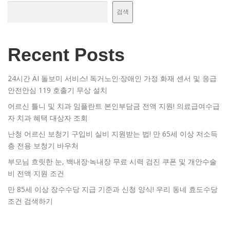
검색
Recent Posts
24시간 AI 돌보미 서비스! 독거노인·장애인 가정 화재 센서 및 응급
안전안심 119 호출기 무상 설치
어르신 틀니 및 치과 임플란트 본인부담금 전액 지원! 의료급여수급
자 치과 혜택 대상자 조회
난청 어르신 보청기 구입비 실비 지원받는 법! 만 65세 이상 저소득
층 전용 보청기 바우처
부모님 흐릿한 눈, 백내장·녹내장 무료 시력 검진 쿠폰 및 개안수술
비 전액 지원 조건
만 85세 이상 장수수당 지급 기준과 신청 양식! 우리 동네 효도수당
조건 검색하기