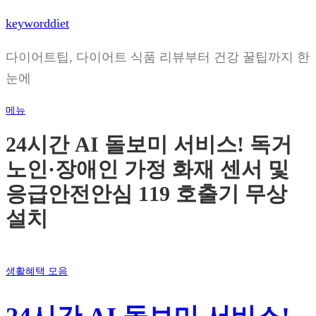
내
keyworddiet
용
으
다이어트팁, 다이어트 식품 리뷰부터 건강 꿀팁까지 한
로
눈에
바
로
메뉴
가
24시간 AI 돌보미 서비스! 독거
기
노인·장애인 가정 화재 센서 및
응급안전안심 119 호출기 무상
설치
생활혜택 모음