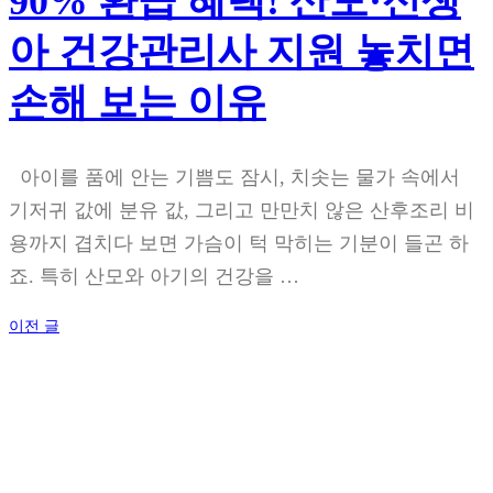
90% 환급 혜택! 산모·신생
아 건강관리사 지원 놓치면
손해 보는 이유
아이를 품에 안는 기쁨도 잠시, 치솟는 물가 속에서
기저귀 값에 분유 값, 그리고 만만치 않은 산후조리 비
용까지 겹치다 보면 가슴이 턱 막히는 기분이 들곤 하
죠. 특히 산모와 아기의 건강을 …
글
이전 글
탐
색