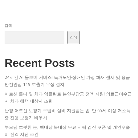
검색
검색
Recent Posts
24시간 AI 돌보미 서비스! 독거노인·장애인 가정 화재 센서 및 응급
안전안심 119 호출기 무상 설치
어르신 틀니 및 치과 임플란트 본인부담금 전액 지원! 의료급여수급
자 치과 혜택 대상자 조회
난청 어르신 보청기 구입비 실비 지원받는 법! 만 65세 이상 저소득
층 전용 보청기 바우처
부모님 흐릿한 눈, 백내장·녹내장 무료 시력 검진 쿠폰 및 개안수술
비 전액 지원 조건