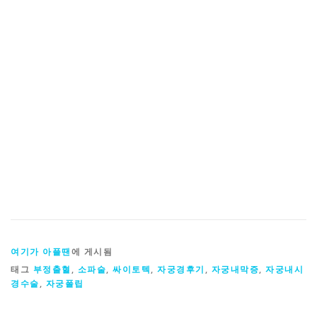
여기가 아플땐
에 게시됨
태그
부정출혈
,
소파술
,
싸이토텍
,
자궁경후기
,
자궁내막증
,
자궁내시
경수술
,
자궁폴립