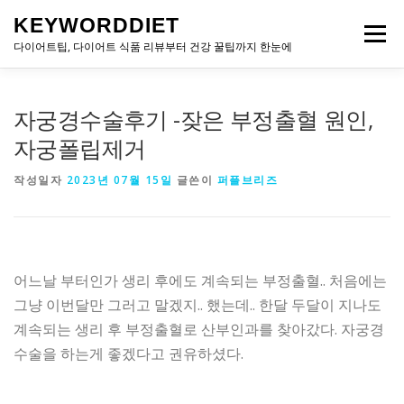
내
KEYWORDDIET
용
메뉴
으
다이어트팁, 다이어트 식품 리뷰부터 건강 꿀팁까지 한눈에
로
바
로
자궁경수술후기 -잦은 부정출혈 원인,
가
기
자궁폴립제거
작성일자
2023년 07월 15일
글쓴이
퍼플브리즈
어느날 부터인가 생리 후에도 계속되는 부정출혈.. 처음에는
그냥 이번달만 그러고 말겠지.. 했는데.. 한달 두달이 지나도
계속되는 생리 후 부정출혈로 산부인과를 찾아갔다. 자궁경
수술을 하는게 좋겠다고 권유하셨다.