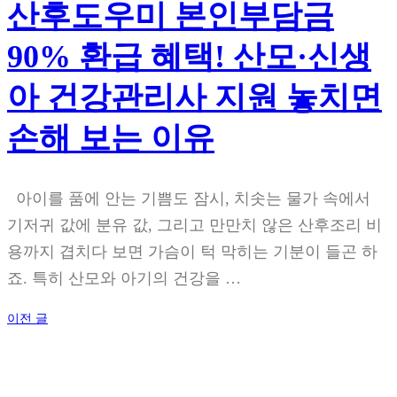
산후도우미 본인부담금
90% 환급 혜택! 산모·신생
아 건강관리사 지원 놓치면
손해 보는 이유
아이를 품에 안는 기쁨도 잠시, 치솟는 물가 속에서
기저귀 값에 분유 값, 그리고 만만치 않은 산후조리 비
용까지 겹치다 보면 가슴이 턱 막히는 기분이 들곤 하
죠. 특히 산모와 아기의 건강을 …
글
이전 글
탐