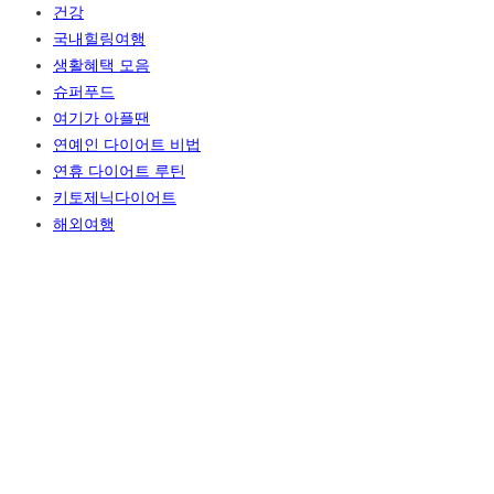
건강
국내힐링여행
생활혜택 모음
슈퍼푸드
여기가 아플땐
연예인 다이어트 비법
연휴 다이어트 루틴
키토제닉다이어트
해외여행