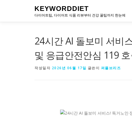
내
KEYWORDDIET
용
다이어트팁, 다이어트 식품 리뷰부터 건강 꿀팁까지 한눈에
으
로
바
로
24시간 AI 돌보미 서비
가
기
및 응급안전안심 119 
작성일자
2026년 06월 17일
글쓴이
퍼플브리즈