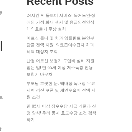
Recent Posts
로
24시간 AI 돌보미 서비스! 독거노인·장
애인 가정 화재 센서 및 응급안전안심
119 호출기 무상 설치
어르신 틀니 및 치과 임플란트 본인부
비
담금 전액 지원! 의료급여수급자 치과
혜택 대상자 조회
난청 어르신 보청기 구입비 실비 지원
받는 법! 만 65세 이상 저소득층 전용
보청기 바우처
부모님 흐릿한 눈, 백내장·녹내장 무료
시력 검진 쿠폰 및 개안수술비 전액 지
원 조건
보
만 85세 이상 장수수당 지급 기준과 신
청 양식! 우리 동네 효도수당 조건 검색
하기
망