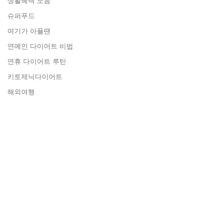
생활혜택 모음
슈퍼푸드
여기가 아플땐
연예인 다이어트 비법
연휴 다이어트 루틴
키토제닉다이어트
해외여행