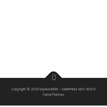
Copyright © 2026 keyworddiet
–
OnePress
테마 제작자
FameThemes