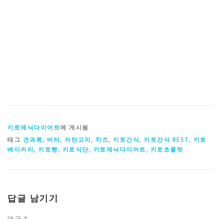
키토제닉다이어트
에 게시됨
태그
견과류
,
버터
,
저탄고지
,
치즈
,
키토간식
,
키토간식 BEST
,
키토
베이커리
,
키토빵
,
키토식단
,
키토제닉다이어트
,
키토초콜릿
답글 남기기
댓글
*