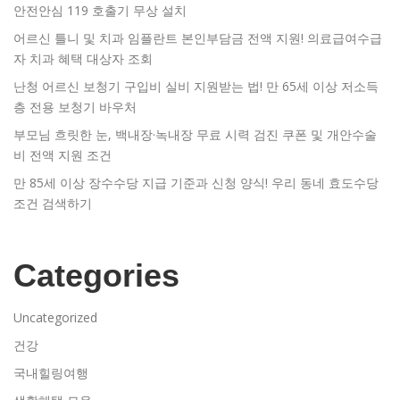
안전안심 119 호출기 무상 설치
어르신 틀니 및 치과 임플란트 본인부담금 전액 지원! 의료급여수급
자 치과 혜택 대상자 조회
난청 어르신 보청기 구입비 실비 지원받는 법! 만 65세 이상 저소득
층 전용 보청기 바우처
부모님 흐릿한 눈, 백내장·녹내장 무료 시력 검진 쿠폰 및 개안수술
비 전액 지원 조건
만 85세 이상 장수수당 지급 기준과 신청 양식! 우리 동네 효도수당
조건 검색하기
Categories
Uncategorized
건강
국내힐링여행