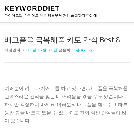
내
KEYWORDDIET
용
으
다이어트팁, 다이어트 식품 리뷰부터 건강 꿀팁까지 한눈에
로
바
로
배고픔을 극복해줄 키토 간식 Best 8
가
기
작성일자
2023년 07월 21일
글쓴이
퍼플브리즈
여러분이 키토 다이어트를 하고 있다면, 배고픔을 극복해줄
만족스러운 간식을 찾는 데 어려움을 겪을 수도 있습니다.
하지만 걱정하지 마세요! 여러분의 배고픔을 채워주고 하루
동안 힘을 내도록 도울 수 있는 키토 친화 적인 간식들이 많
이 있습니다.