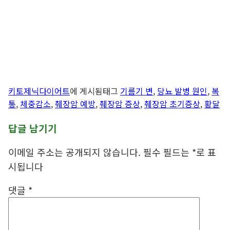
키토제닉다이어트
에 게시됨
태그
기름기 변
,
당뇨 발병 원인
,
복
통
,
체중감소
,
췌장암 예방
,
췌장암 증상
,
췌장암 초기증상
,
황달
답글 남기기
이메일 주소는 공개되지 않습니다.
필수 필드는
*
로 표
시됩니다
댓글
*