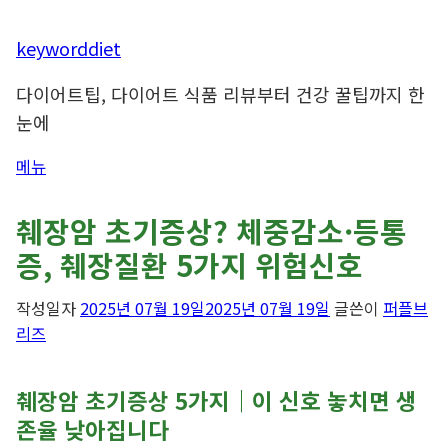
내
keyworddiet
용
다이어트팁, 다이어트 식품 리뷰부터 건강 꿀팁까지 한
으
로
눈에
바
메뉴
로
가
기
췌장암 초기증상? 체중감소·등통
증, 췌장질환 5가지 위험신호
작성일자
2025년 07월 19일
2025년 07월 19일
글쓴이
퍼플브
리즈
췌장암 초기증상 5가지｜이 신호 놓치면 생
존율 낮아집니다