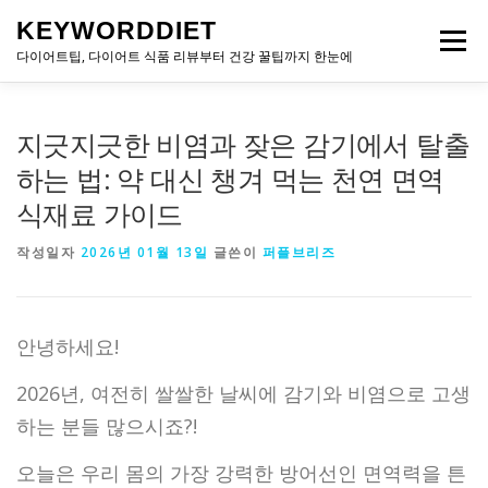
내
KEYWORDDIET
용
메뉴
으
다이어트팁, 다이어트 식품 리뷰부터 건강 꿀팁까지 한눈에
로
바
로
지긋지긋한 비염과 잦은 감기에서 탈출
가
기
하는 법: 약 대신 챙겨 먹는 천연 면역
식재료 가이드
작성일자
2026년 01월 13일
글쓴이
퍼플브리즈
안녕하세요!
2026년, 여전히 쌀쌀한 날씨에 감기와 비염으로 고생
하는 분들 많으시죠?!
오늘은 우리 몸의 가장 강력한 방어선인 면역력을 튼