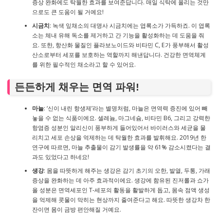
증상 완화에도 탁월한 효과를 보여준답니다. 매일 식탁에 올리는 것만
으로도 큰 도움이 될 거예요!
시금치
: 녹색 잎채소의 대명사 시금치에는 엽록소가 가득하죠. 이 엽록
소는 체내 유해 독소를 제거하고 간 기능을 활성화하는 데 도움을 줘
요. 또한, 항산화 물질인 플라보노이드와 비타민 C, E가 풍부해서 활성
산소로부터 세포를 보호하는 역할까지 해낸답니다. 건강한 면역체계
를 위한 필수적인 채소라고 할 수 있어요.
든든하게 채우는 면역 파워!
마늘
: ‘신이 내린 항생제’라는 별명처럼, 마늘은 면역력 증진에 있어 빼
놓을 수 없는 식품이에요. 셀레늄, 마그네슘, 비타민 B6, 그리고 강력한
항염증 성분인 알리신이 풍부하게 들어있어서 바이러스와 세균을 물
리치고 세포 손상을 억제하는 데 탁월한 효과를 발휘해요. 2019년 한
연구에 따르면, 마늘 추출물이 감기 발생률을 약 61% 감소시켰다는 결
과도 있었다고 하네요!
생강
: 몸을 따뜻하게 해주는 생강은 감기 초기의 오한, 발열, 두통, 가래
증상을 완화하는 데 아주 효과적이에요. 생강에 함유된 진저롤과 쇼가
올 성분은 면역세포인 T-세포의 활동을 활발하게 돕고, 몸속 점액 생성
을 억제해 콧물이 막히는 현상까지 줄여준다고 해요. 따뜻한 생강차 한
잔이면 몸이 금방 편안해질 거예요.