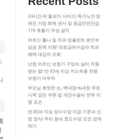
Recent Posts
24시간 AI 돌보미 서비스! 독거노인·장
애인 가정 화재 센서 및 응급안전안심
119 호출기 무상 설치
어르신 틀니 및 치과 임플란트 본인부
담금 전액 지원! 의료급여수급자 치과
혜택 대상자 조회
.
난청 어르신 보청기 구입비 실비 지원
받는 법! 만 65세 이상 저소득층 전용
보청기 바우처
니
부모님 흐릿한 눈, 백내장·녹내장 무료
시력 검진 쿠폰 및 개안수술비 전액 지
원 조건
만 85세 이상 장수수당 지급 기준과 신
청 양식! 우리 동네 효도수당 조건 검색
험
하기
면