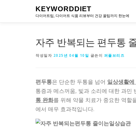
내
KEYWORDDIET
용
다이어트팁, 다이어트 식품 리뷰부터 건강 꿀팁까지 한눈에
으
로
바
로
자주 반복되는 편두통 
가
기
작성일자
2025년 04월 10일
글쓴이
퍼플브리즈
편두통
은 단순한 두통을 넘어
일상생활에 
통증과 메스꺼움, 빛과 소리에 대한 과민
통 완화
를 위해 약물 치료가 중요한 역할
에서 매우 효과적입니다.