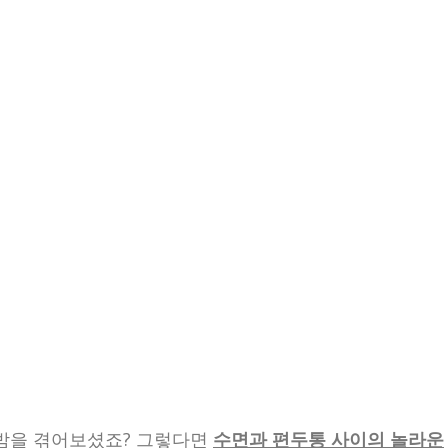
 밤을 겪어보셨죠? 그렇다면
수면과 편두통 사이의 놀라운