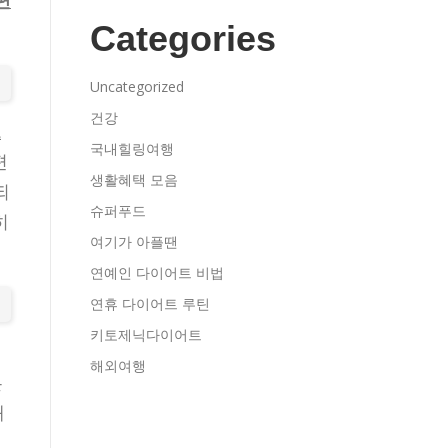
편
Categories
Uncategorized
건강
그
국내힐링여행
편
생활혜택 모음
되
슈퍼푸드
히
여기가 아플땐
연예인 다이어트 비법
연휴 다이어트 루틴
키토제닉다이어트
해외여행
은
쇄