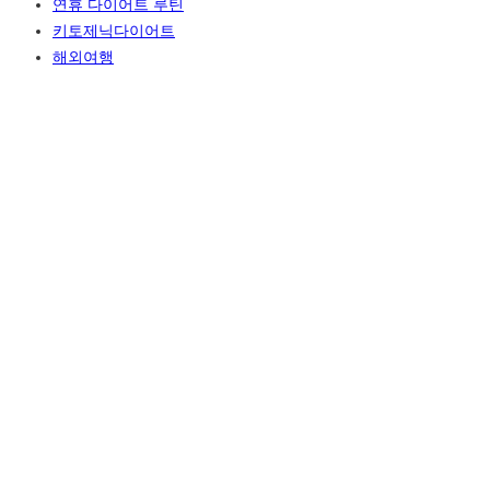
연휴 다이어트 루틴
키토제닉다이어트
해외여행