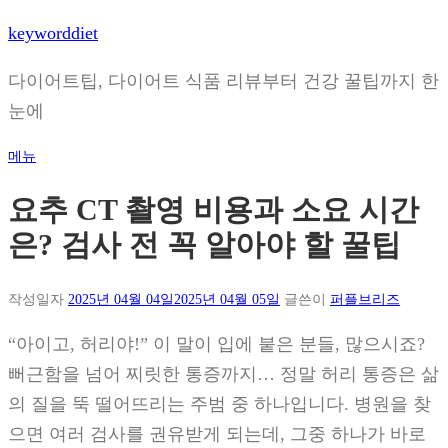
내
keyworddiet
용
으
다이어트팁, 다이어트 식품 리뷰부터 건강 꿀팁까지 한
로
눈에
바
로
메뉴
가
기
요추 CT 촬영 비용과 소요 시간
은? 검사 전 꼭 알아야 할 꿀팁
작성일자
2025년 04월 04일
2025년 04월 05일
글쓴이
퍼플브리즈
“아이고, 허리야!” 이 말이 입에 붙은 분들, 많으시죠?
뻐근함을 넘어 찌릿한 통증까지… 정말 허리 통증은 삶
의 질을 뚝 떨어뜨리는 주범 중 하나입니다. 병원을 찾
으면 여러 검사를 권유받게 되는데, 그중 하나가 바로