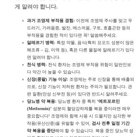
게 알려야 합니다.
과거 조영제 부작용 경험:
이전에 조영제 주사를 맞고 두
드러기, 가려움증, 발진, 메스꺼움, 구토, 호흡곤란 등의
부작용을 경험한 적이 있다면 꼭! 말씀해주세요.
알레르기 병력:
특정 약물, 음식(특히 요오드 성분이 많은
해조류 – 김, 미역 등), 혹은 다른 물질에 알레르기가 있다
면 알려야 합니다.
천식 병력:
천식 환자는 조영제 부작용 위험이 일반인보
다 약간 더 높을 수 있습니다.
신장(콩팥) 기능 이상:
조영제는 주로 신장을 통해 배출되
므로, 신장 기능이 저하된 환자는 주의가 필요합니다. 관
련 질환(만성 신부전 등)이 있다면 반드시 알려주세요.
당뇨병 약 복용:
당뇨병 환자 중 특히
‘메트포르민
(Metformin)’
성분의 혈당강하제를 복용 중이라면 매우
중요합니다! 조영제와 함께 사용 시 드물지만 심각한 부
작용(유산산증)을 유발할 수 있어,
검사 전후 일정 기간
약 복용을 중단
해야 할 수 있습니다. 복용 중인 당뇨약 성