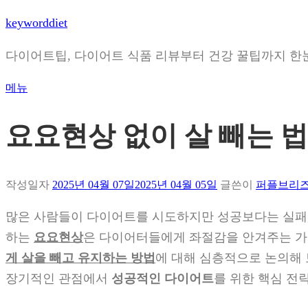
내
keyworddiet
용
다이어트팁, 다이어트 식품 리뷰부터 건강 꿀팁까지 한
으
로
메뉴
바
로
요요현상 없이 살 빼는 법
가
기
작성일자
2025년 04월 07일
2025년 04월 05일
글쓴이
퍼플브리
많은 사람들이 다이어트를 시도하지만 성공보다는 실패
하는
요요현상
은 다이어터들에게 좌절감을 안겨주는 가
게 살을 빼고 유지하는 방법
에 대해 심층적으로 논의해
장기적인 관점에서
성공적인 다이어트
를 위한 핵심 전