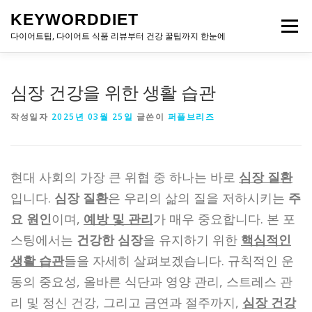
내
KEYWORDDIET
용
메뉴
으
다이어트팁, 다이어트 식품 리뷰부터 건강 꿀팁까지 한눈에
로
바
로
심장 건강을 위한 생활 습관
가
기
작성일자
2025년 03월 25일
글쓴이
퍼플브리즈
현대 사회의 가장 큰 위협 중 하나는 바로
심장 질환
입니다.
심장 질환
은 우리의 삶의 질을 저하시키는
주
요 원인
이며,
예방 및 관리
가 매우 중요합니다. 본 포
스팅에서는
건강한 심장
을 유지하기 위한
핵심적인
생활 습관
들을 자세히 살펴보겠습니다. 규칙적인 운
동의 중요성, 올바른 식단과 영양 관리, 스트레스 관
리 및 정신 건강, 그리고 금연과 절주까지,
심장 건강