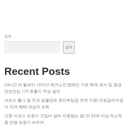
검색
검색
Recent Posts
24시간 AI 돌보미 서비스! 독거노인·장애인 가정 화재 센서 및 응급
안전안심 119 호출기 무상 설치
어르신 틀니 및 치과 임플란트 본인부담금 전액 지원! 의료급여수급
자 치과 혜택 대상자 조회
난청 어르신 보청기 구입비 실비 지원받는 법! 만 65세 이상 저소득
층 전용 보청기 바우처