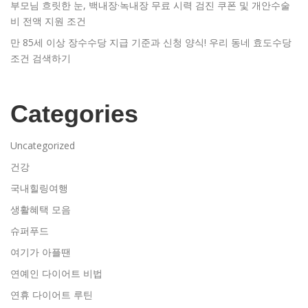
부모님 흐릿한 눈, 백내장·녹내장 무료 시력 검진 쿠폰 및 개안수술
비 전액 지원 조건
만 85세 이상 장수수당 지급 기준과 신청 양식! 우리 동네 효도수당
조건 검색하기
Categories
Uncategorized
건강
국내힐링여행
생활혜택 모음
슈퍼푸드
여기가 아플땐
연예인 다이어트 비법
연휴 다이어트 루틴