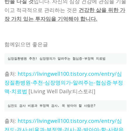
반을 다질 것
입니다. 자신의 심장 건강에 관심을 기울
이고 적극적으로 관리하는 것은
건강한 삶을 위한 가
장 가치 있는 투자임을 기억해야 합니다.
함께읽으면 좋은글
심장질환병원 추천! 심장명의가 알려주는 협심증·부정맥 치료법
출처:
https://livingwell100.tistory.com/entry/심
장질환병원-추천-심장명의가-알려주는-협심증·부정
맥-치료법
[Living Well Daily:티스토리]
심전도 검사 비용과 부정맥 검사, 꼭 받아야 할 사람은?
출처:
https://livingwell100.tistory.com/entry/심
전도-검사-비용과-부정맥-검사-꼭-받아야-할-사람은