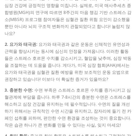
심장 건강에 긍정적인 영향을 미칩니다. 실제로, 미국 매사추세츠 종
합병원(MGH)의 연구에 따르면 8주간의 마음 챙김 기반 스트레스 감
소(MBSR) 프로그램 참여자들은 심혈관 질환 위험 요인이 감소했을
뿐만 아니라 뇌의 구조적 변화까지 관찰되었다고 합니다! 놀랍지 않
나요?
2. 요가와 태극권:
요가와 태극권과 같은 운동은 신체적인 유연성과
근력을 향상시키는 동시에 심신의 안정을 가져옵니다. 이러한 활동
들은 스트레스 호르몬 수치를 감소시키고, 혈압을 낮추며, 심장 박동
을 조절하는 데 도움을 줍니다. 게다가, 미국 심장 협회(AHA)에서는
요가와 태극권을 심혈관 질환 예방을 위한 보조적인 운동 요법으로
권장하고 있습니다! 이보다 더 확실한 증거가 있을까요?
3. 충분한 수면:
수면 부족은 스트레스 호르몬 수치를 증가시키고 심
혈관계에 부담을 줍니다. 하루 7-8시간의 충분한 수면은 스트레스를
해소하고 심장 건강을 유지하는 데 필수적입니다. 수면의 질을 개선
하기 위해서는 규칙적인 수면 시간을 유지하고, 잠자리에 들기 전 카
페인 섭취를 피하며, 편안한 수면 환경을 조성하는 것이 중요합니다.
작은 습관 하나가 큰 변화를 만들 수 있다는 사실, 잊지 마세요!
4. 취미 활동:
즐거운 취미 활동은 스트레스를 해소하고 긍정적인 감