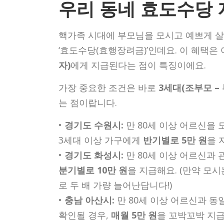
우리 동네 효도수당 
핵가족 시대에 부모님을 모시고 예쁘게 살
‘효도수당(효행장려금)’인데요. 이 혜택은
자)
에게 지급된다는 점이 특징이에요.
가장 중요한 조건은 바로
3세대(조부모 –
는 점이랍니다.
•
경기도 수원시:
만 80세 이상 어르신을
3세대 이상 가구에게
반기별로 5만 원
을 
•
경기도 화성시:
만 80세 이상 어르신과 
분기별로 10만 원
을 지급해요. (만약 모
로 두 배 가량 늘어난답니다!)
•
충남 아산시:
만 80세 이상 어르신과 동
확인될 경우,
매월 5만 원
을 꼬박꼬박 지급