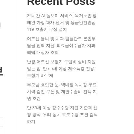
Recent Posts
24시간 AI 돌보미 서비스! 독거노인·장
애인 가정 화재 센서 및 응급안전안심
지
119 호출기 무상 설치
어르신 틀니 및 치과 임플란트 본인부
담금 전액 지원! 의료급여수급자 치과
혜택 대상자 조회
난청 어르신 보청기 구입비 실비 지원
보
받는 법! 만 65세 이상 저소득층 전용
보청기 바우처
부모님 흐릿한 눈, 백내장·녹내장 무료
시력 검진 쿠폰 및 개안수술비 전액 지
원 조건
만 85세 이상 장수수당 지급 기준과 신
청 양식! 우리 동네 효도수당 조건 검색
하기