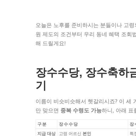
오늘은 노후를 준비하시는 분들이나 고령의
원 제도의 조건부터 우리 동네 혜택 조회법
해 드릴게요!
장수수당, 장수축하금
기
이름이 비슷비슷해서 헷갈리시죠? 이 세 
만 맞으면
중복 수령도 가능
하니, 아래 표
구분
장수수당
장
지급 대상
고령 어르신
본인
특