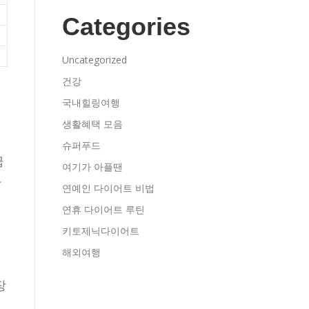
원
Categories
Uncategorized
건강
국내힐링여행
생활혜택 모음
슈퍼푸드
급
여기가 아플땐
하
연예인 다이어트 비법
연휴 다이어트 루틴
키토제닉다이어트
해외여행
장