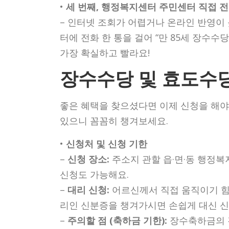
•
세 번째, 행정복지센터 주민센터 직접 
– 인터넷 조회가 어렵거나 온라인 반영이 
터에 전화 한 통을 걸어 “만 85세 장수
가장 확실하고 빨라요!
장수수당 및 효도수당
좋은 혜택을 찾으셨다면 이제 신청을 해야
있으니 꼼꼼히 챙겨보세요.
•
신청처 및 신청 기한
–
신청 장소:
주소지 관할 읍·면·동 행정복
신청도 가능해요.
–
대리 신청:
어르신께서 직접 움직이기 힘
리인 신분증을 챙겨가시면 손쉽게 대신 신
–
주의할 점 (축하금 기한):
장수축하금의 