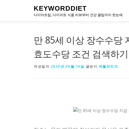
내
KEYWORDDIET
용
다이어트팁, 다이어트 식품 리뷰부터 건강 꿀팁까지 한눈에
으
로
바
로
만 85세 이상 장수수당 
가
기
효도수당 조건 검색하기
작성일자
2026년 06월 16일
글쓴이
퍼플브리즈