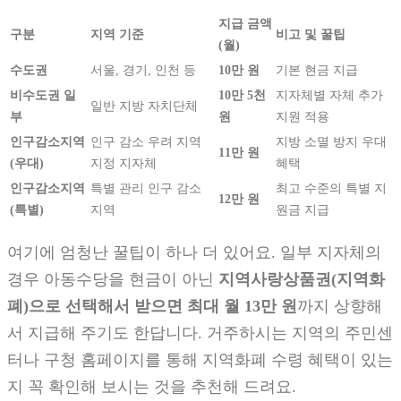
지급 금액
구분
지역 기준
비고 및 꿀팁
(월)
수도권
서울, 경기, 인천 등
10만 원
기본 현금 지급
비수도권 일
10만 5천
지자체별 자체 추가
일반 지방 자치단체
부
원
지원 적용
인구감소지역
인구 감소 우려 지역
지방 소멸 방지 우대
11만 원
(우대)
지정 지자체
혜택
인구감소지역
특별 관리 인구 감소
최고 수준의 특별 지
12만 원
(특별)
지역
원금 지급
여기에 엄청난 꿀팁이 하나 더 있어요. 일부 지자체의
경우 아동수당을 현금이 아닌
지역사랑상품권(지역화
폐)으로 선택해서 받으면 최대 월 13만 원
까지 상향해
서 지급해 주기도 한답니다. 거주하시는 지역의 주민센
터나 구청 홈페이지를 통해 지역화폐 수령 혜택이 있는
지 꼭 확인해 보시는 것을 추천해 드려요.