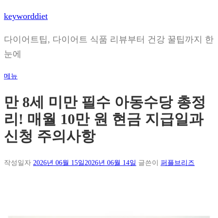
내
keyworddiet
용
으
다이어트팁, 다이어트 식품 리뷰부터 건강 꿀팁까지 한
로
눈에
바
로
메뉴
가
기
만 8세 미만 필수 아동수당 총정
리! 매월 10만 원 현금 지급일과
신청 주의사항
작성일자
2026년 06월 15일
2026년 06월 14일
글쓴이
퍼플브리즈