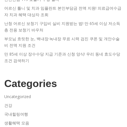
어르신 틀니 및 치과 임플란트 본인부담금 전액 지원! 의료급여수급
자 치과 혜택 대상자 조회
난청 어르신 보청기 구입비 실비 지원받는 법! 만 65세 이상 저소득
층 전용 보청기 바우처
부모님 흐릿한 눈, 백내장·녹내장 무료 시력 검진 쿠폰 및 개안수술
비 전액 지원 조건
만 85세 이상 장수수당 지급 기준과 신청 양식! 우리 동네 효도수당
조건 검색하기
Categories
Uncategorized
건강
국내힐링여행
생활혜택 모음