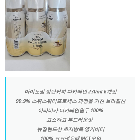
마이노멀 방탄커피 디카페인 230ml 6개입
99.9% 스위스워터프로세스 과정을 거친 브라질산
아라비카 디카페인원두 100%
고소하고 부드러운맛
뉴질랜드산 초지방목 앵커버터
100% 코코넛유래 MCT오일