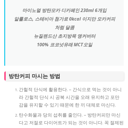
마이노멀 방탄모카 디카페인 230ml 6개입
알룰로스, 스테비아 첨가로
0kc
al
이지만 모카커피
처럼 달콤
뉴질랜드산 초지방목 앵커버터
100% 코코넛유래 MCT오일
방탄커피 마시는 방법
간헐적 단식에 활용한다. – 간식으로 먹는 것이 아니
라 간헐적 단식 시 공복 시간을 오래 유지하고 포만
감을 유지할 수 있기 때문에 한 끼 대체로 마신다.
탄수화물과 당의 섭취를 줄인다. – 방탄커피만 마신
다고 저절로 다이어트가 되는 것이 아니다. 꼭 절제된