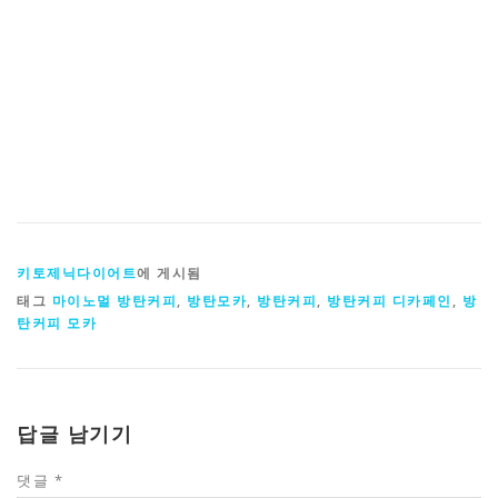
키토제닉다이어트
에 게시됨
태그
마이노멀 방탄커피
,
방탄모카
,
방탄커피
,
방탄커피 디카페인
,
방
탄커피 모카
답글 남기기
댓글
*