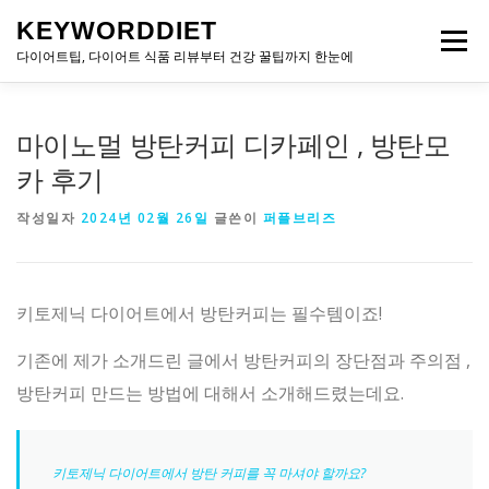
내
KEYWORDDIET
용
메뉴
으
다이어트팁, 다이어트 식품 리뷰부터 건강 꿀팁까지 한눈에
로
바
로
마이노멀 방탄커피 디카페인 , 방탄모
가
기
카 후기
작성일자
2024년 02월 26일
글쓴이
퍼플브리즈
키토제닉 다이어트에서 방탄커피는 필수템이죠!
기존에 제가 소개드린 글에서 방탄커피의 장단점과 주의점 ,
방탄커피 만드는 방법에 대해서 소개해드렸는데요.
키토제닉 다이어트에서 방탄 커피를 꼭 마셔야 할까요?