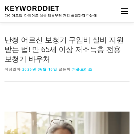
내
KEYWORDDIET
용
메뉴
으
다이어트팁, 다이어트 식품 리뷰부터 건강 꿀팁까지 한눈에
로
바
로
난청 어르신 보청기 구입비 실비 지원
가
기
받는 법! 만 65세 이상 저소득층 전용
보청기 바우처
작성일자
2026년 06월 16일
글쓴이
퍼플브리즈