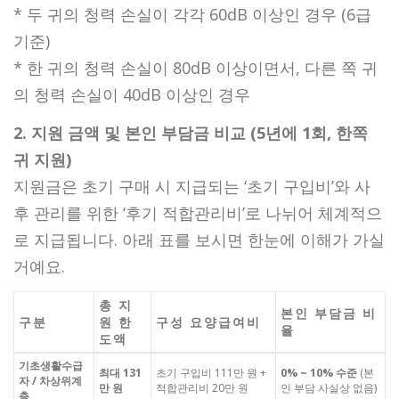
* 두 귀의 청력 손실이 각각 60dB 이상인 경우 (6급
기준)
* 한 귀의 청력 손실이 80dB 이상이면서, 다른 쪽 귀
의 청력 손실이 40dB 이상인 경우
2. 지원 금액 및 본인 부담금 비교 (5년에 1회, 한쪽
귀 지원)
지원금은 초기 구매 시 지급되는 ‘초기 구입비’와 사
후 관리를 위한 ‘후기 적합관리비’로 나뉘어 체계적으
로 지급됩니다. 아래 표를 보시면 한눈에 이해가 가실
거예요.
총 지
본인 부담금 비
구분
원 한
구성 요양급여비
율
도액
기초생활수급
최대 131
초기 구입비 111만 원 +
0% ~ 10% 수준
(본
자 / 차상위계
만 원
적합관리비 20만 원
인 부담 사실상 없음)
층