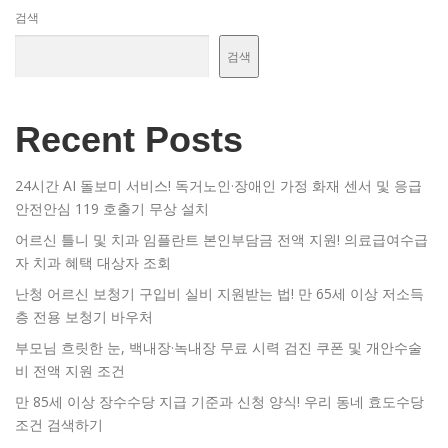
검색
검색
Recent Posts
24시간 AI 돌보미 서비스! 독거노인·장애인 가정 화재 센서 및 응급
안전안심 119 호출기 무상 설치
어르신 틀니 및 치과 임플란트 본인부담금 전액 지원! 의료급여수급
자 치과 혜택 대상자 조회
난청 어르신 보청기 구입비 실비 지원받는 법! 만 65세 이상 저소득
층 전용 보청기 바우처
부모님 흐릿한 눈, 백내장·녹내장 무료 시력 검진 쿠폰 및 개안수술
비 전액 지원 조건
만 85세 이상 장수수당 지급 기준과 신청 양식! 우리 동네 효도수당
조건 검색하기