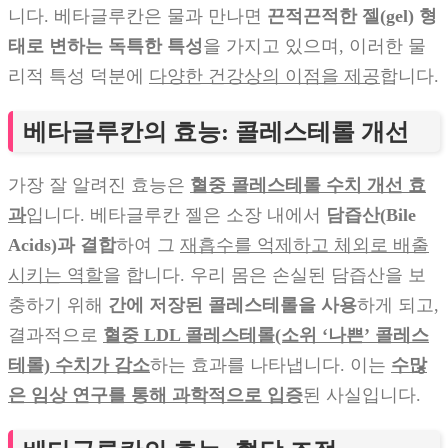
니다. 베타글루칸은 물과 만나면
끈적끈적한 젤(gel) 형
태로 변하는 독특한 특성
을 가지고 있으며, 이러한 물
리적 특성 덕분에
다양한 건강상의 이점을 제공
합니다.
베타글루칸의 효능: 콜레스테롤 개선
가장 잘 알려진 효능은
혈중 콜레스테롤 수치 개선 효
과
입니다. 베타글루칸 젤은 소장 내에서
담즙산(Bile
Acids)과 결합
하여 그
재흡수를 억제하고 체외로 배출
시키는 역할
을 합니다. 우리 몸은 손실된 담즙산을 보
충하기 위해
간에 저장된 콜레스테롤을 사용
하게 되고,
결과적으로
혈중 LDL 콜레스테롤(소위 ‘나쁜’ 콜레스
테롤) 수치가 감소
하는 효과를 나타냅니다. 이는
수많
은 임상 연구를 통해 과학적으로 입증
된 사실입니다.