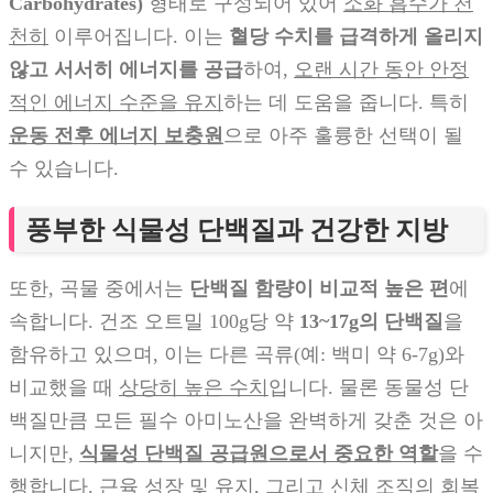
Carbohydrates)
형태로 구성되어 있어
소화 흡수가 천
천히
이루어집니다. 이는
혈당 수치를 급격하게 올리지
않고 서서히 에너지를 공급
하여,
오랜 시간 동안 안정
적인 에너지 수준을 유지
하는 데 도움을 줍니다. 특히
운동 전후 에너지 보충원
으로 아주 훌륭한 선택이 될
수 있습니다.
풍부한 식물성 단백질과 건강한 지방
또한, 곡물 중에서는
단백질 함량이 비교적 높은 편
에
속합니다. 건조 오트밀 100g당 약
13~17g의 단백질
을
함유하고 있으며, 이는 다른 곡류(예: 백미 약 6-7g)와
비교했을 때
상당히 높은 수치
입니다. 물론 동물성 단
백질만큼 모든 필수 아미노산을 완벽하게 갖춘 것은 아
니지만,
식물성 단백질 공급원으로서 중요한 역할
을 수
행합니다.
근육 성장 및 유지, 그리고 신체 조직의 회복