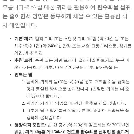
모릅니다~? ^^ 밥 대신 귀리를 활용하여
탄수화물 섭취
는 줄이면서 영양은 풍부하게
채울 수 있는 훌륭한 식
사 대안입니다.
기본 재료:
압착 귀리 또는 스틸컷 귀리 1/2컵 (약 40g), 물 또는
채수/육수 1컵 (약 240ml), 간장 또는 저염 간장 1 티스푼, 참기름
약간, 후추 약간
추천 토핑:
수란 또는 계란 프라이, 슬라이스 아보카도, 볶은 버
섯과 시금치, 김 가루, 다진 김치, 구운 두부, 닭가슴살 등
만드는 법:
냄비에 귀리와 물(또는 육수)을 넣고 오트밀 죽을 끓이는
것과 동일한 방식으로 조리합니다. (스틸컷 귀리는 더 오
래 끓여야 합니다.)
귀리가 거의 다 익었을 때 간장, 후추로 간을 맞춥니다.
그릇에 담고 참기름을 살짝 두른 후, 준비한 토핑들을 풍
성하게 올려줍니다.
영양학적 포인트:
밥 한 공기(약 210g)의 칼로리는 약 300kcal인
반면,
귀리 40g은 약 150kcal 정도로 탄수화물 섭취량을 효과적