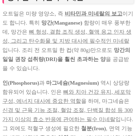
오트밀은 미량 영양소, 즉
비타민과 미네랄의 보고
이기
도 합니다. 특히
망간(Manganese)
함량이 매우 풍부한
데, 망간은
뼈 형성, 결합 조직 생성, 혈액 응고 인자 생
성, 그리고 탄수화물 및 지방 대사에 필수적인 미네랄
입니다. 조리 전 오트밀 한 컵(약 80g)만으로도
망간의
일일 권장 섭취량(DRI)을 훨씬 초과하는 양
을 공급받
을 수 있습니다.
인(Phosphorus)
과
마그네슘(Magnesium)
역시 상당량
함유되어 있습니다. 인은
뼈와 치아 건강 유지, 세포막
구성, 에너지 대사에 중요한 역할
을 하며, 마그네슘은
신경 및 근육 기능 조절, 혈압 조절, 단백질 합성 등 300
가지 이상의 효소 반응에 관여하는 필수 미네랄
입니다.
그 외에도 적혈구 생성에 필요한
철분(Iron)
, 면역 기능