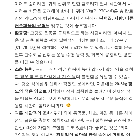
이어트 중이라면, 귀리 섭취로 인한 칼로리가 전체 식단에서 차
지하는 비중을 고려해야 합니다. 귀리 60g(약 220kcal)은 총 칼로
리의 약 15%에 해당하므로, 나머지 식단에서
단백질, 지방, 다른
탄수화물의 균형
을 맞추는 것이 중요합니다.
활동량:
고강도 운동을 규칙적으로 하는 사람이라면,
에너지 보
충 및 근육 회복
을 위해 일반적인 권장량보다 조금 더 많은 양
(예: 70-80g)을 섭취하는 것을 고려해 볼 수 있습니다. 특히 운동
전후 탄수화물 섭취는 운동 수행 능력 및 회복에 긍정적인 영향
을 미칠 수 있습니다.
소화 능력:
귀리는 식이섬유 함량이 높아
갑자기 많은 양을 섭취
할 경우 복부 팽만감이나 가스 등
의 불편함을 유발할 수 있습니
다. 평소 식이섬유 섭취가 적었던 분이라면, 처음에는
20-30g 정
도의 적은 양으로 시작
하여 점차 섭취량을 늘려가며
신체의 적
응 반응을 살피는 것
이 현명합니다. 우리 몸도 새로운 음식에 적
응할 시간이 필요하니까요.
다른 식단과의 조화:
귀리 외에 통곡물, 채소, 과일 등 다른 식이
섬유 급원을 충분히 섭취하고 있다면, 귀리 섭취량을 권장량 하
한선(30g)에 가깝게 조절할 수도 있습니다. 중요한 것은 ‘귀리
만’ 먹는 것이 아니라,
전체적인 식단의 균형 속에서 귀리의 이