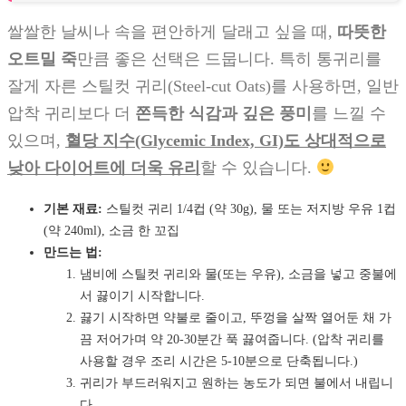
쌀쌀한 날씨나 속을 편안하게 달래고 싶을 때,
따뜻한
오트밀 죽
만큼 좋은 선택은 드뭅니다. 특히 통귀리를
잘게 자른 스틸컷 귀리(Steel-cut Oats)를 사용하면, 일반
압착 귀리보다 더
쫀득한 식감과 깊은 풍미
를 느낄 수
있으며,
혈당 지수(Glycemic Index, GI)도 상대적으로
낮아 다이어트에 더욱 유리
할 수 있습니다.
기본 재료:
스틸컷 귀리 1/4컵 (약 30g), 물 또는 저지방 우유 1컵
(약 240ml), 소금 한 꼬집
만드는 법:
냄비에 스틸컷 귀리와 물(또는 우유), 소금을 넣고 중불에
서 끓이기 시작합니다.
끓기 시작하면 약불로 줄이고, 뚜껑을 살짝 열어둔 채 가
끔 저어가며 약 20-30분간 푹 끓여줍니다. (압착 귀리를
사용할 경우 조리 시간은 5-10분으로 단축됩니다.)
귀리가 부드러워지고 원하는 농도가 되면 불에서 내립니
다.