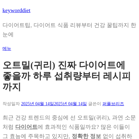
내
keyworddiet
용
으
다이어트팁, 다이어트 식품 리뷰부터 건강 꿀팁까지 한
로
눈에
바
로
메뉴
가
기
오트밀(귀리) 진짜 다이어트에
좋을까 하루 섭취량부터 레시피
까지
작성일자
2025년 04월 14일
2025년 04월 14일
글쓴이
퍼플브리즈
최근 건강 트렌드의 중심에 선 오트밀(귀리), 과연 소문
처럼
다이어트
에 효과적인 식품일까요? 많은 이들이
그 효능에 주목하고 있지만,
정확한 정보
없이 섭취하