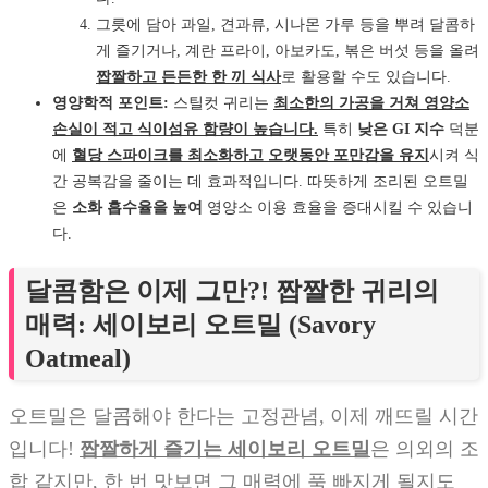
그릇에 담아 과일, 견과류, 시나몬 가루 등을 뿌려 달콤하
게 즐기거나, 계란 프라이, 아보카도, 볶은 버섯 등을 올려
짭짤하고 든든한 한 끼 식사
로 활용할 수도 있습니다.
영양학적 포인트:
스틸컷 귀리는
최소한의 가공을 거쳐 영양소
손실이 적고 식이섬유 함량이 높습니다.
특히
낮은 GI 지수
덕분
에
혈당 스파이크를 최소화하고 오랫동안 포만감을 유지
시켜 식
간 공복감을 줄이는 데 효과적입니다. 따뜻하게 조리된 오트밀
은
소화 흡수율을 높여
영양소 이용 효율을 증대시킬 수 있습니
다.
달콤함은 이제 그만?! 짭짤한 귀리의
매력: 세이보리 오트밀 (Savory
Oatmeal)
오트밀은 달콤해야 한다는 고정관념, 이제 깨뜨릴 시간
입니다!
짭짤하게 즐기는 세이보리 오트밀
은 의외의 조
합 같지만, 한 번 맛보면 그 매력에 푹 빠지게 될지도