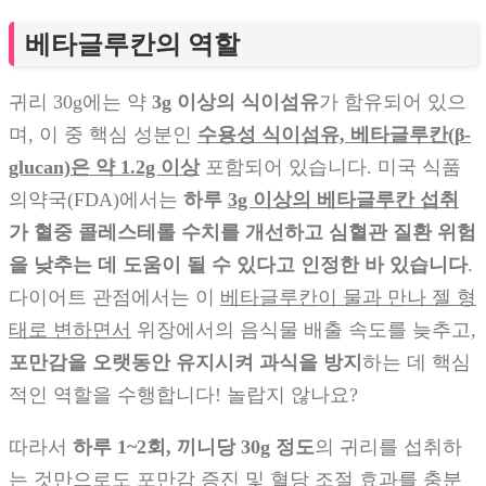
베타글루칸의 역할
귀리 30g에는 약
3g 이상의 식이섬유
가 함유되어 있으
며, 이 중 핵심 성분인
수용성 식이섬유, 베타글루칸(β-
glucan)은 약 1.2g 이상
포함되어 있습니다. 미국 식품
의약국(FDA)에서는
하루
3g 이상의 베타글루칸 섭취
가 혈중 콜레스테롤 수치를 개선하고 심혈관 질환 위험
을 낮추는 데 도움이 될 수 있다고 인정한 바 있습니다
.
다이어트 관점에서는 이
베타글루칸이 물과 만나 젤 형
태로 변하면서
위장에서의 음식물 배출 속도를 늦추고,
포만감을 오랫동안 유지시켜 과식을 방지
하는 데 핵심
적인 역할을 수행합니다! 놀랍지 않나요?
따라서
하루 1~2회, 끼니당 30g 정도
의 귀리를 섭취하
는 것만으로도
포만감 증진 및 혈당 조절 효과
를 충분