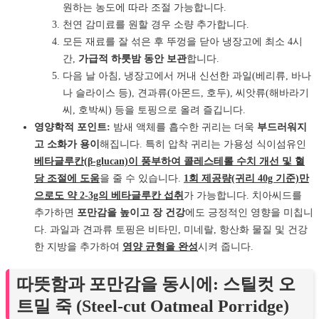
원하는 농도에 따라 조절 가능합니다.
천연 감미료를 원할 경우 소량 추가합니다.
모든 재료를 잘 섞은 후 뚜껑을 닫아 냉장고에 최소 4시
간,
가급적 하룻밤 동안 보관
합니다.
다음 날 아침, 냉장고에서 꺼내 신선한 과일(베리류, 바나
나 슬라이스 등), 견과류(아몬드, 호두), 씨앗류(해바라기
씨, 호박씨) 등을 토핑으로 올려 즐깁니다.
영양학적 포인트:
밤새 액체를 흡수한 귀리는 더욱
부드러워지
고 소화가 용이
해집니다. 특히 압착 귀리는 가용성 식이섬유인
베타글루칸(β-glucan)이 풍부하여 콜레스테롤 수치 개선 및 혈
당 조절에 도움
을 줄 수 있습니다.
1회 제공량(귀리 40g 기준)만
으로도 약 2-3g의 베타글루칸 섭취
가 가능합니다. 치아씨드를
추가하면
포만감을 높이고 장 건강
에도 긍정적인 영향을 미칩니
다. 과일과 견과류 토핑은 비타민, 미네랄, 항산화 물질 및 건강
한 지방을 추가하여
영양 균형을 완성
시켜 줍니다.
따뜻함과 포만감을 동시에: 스틸컷 오
트밀 죽 (Steel-cut Oatmeal Porridge)