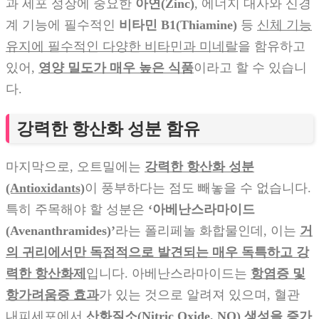
과 세포 성장에 중요한
아연(Zinc)
, 에너지 대사와 신경
계 기능에 필수적인
비타민 B1(Thiamine)
등
신체 기능
유지에 필수적인 다양한 비타민과 미네랄
을 함유하고
있어,
영양 밀도가 매우 높은 식품
이라고 할 수 있습니
다.
강력한 항산화 성분 함유
마지막으로, 오트밀에는
강력한 항산화 성분
(Antioxidants)
이 풍부하다는 점도 빼놓을 수 없습니다.
특히 주목해야 할 성분은
‘아베난스라마이드
(Avenanthramides)’
라는 폴리페놀 화합물인데, 이는
거
의 귀리에서만 독점적으로 발견되는 매우 독특하고 강
력한 항산화제
입니다. 아베난스라마이드는
항염증 및
항가려움증 효과
가 있는 것으로 알려져 있으며, 혈관
내피세포에서
산화질소(Nitric Oxide, NO) 생성을 증가