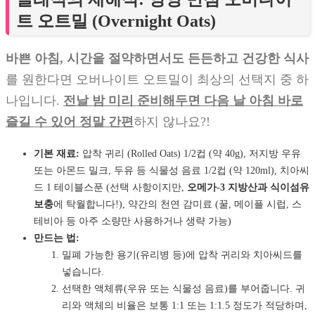
트 오트밀 (Overnight Oats)
바쁜 아침, 시간을 절약하면서도 든든하고 건강한 식사
를 원한다면 오버나이트 오트밀이 최상의 선택지 중 하
나입니다.
전날 밤 미리 준비해두면 다음 날 아침 바로
즐길 수 있어 정말 간편
하지 않나요?!
기본 재료:
압착 귀리 (Rolled Oats) 1/2컵 (약 40g), 저지방 우유
또는 아몬드 밀크, 두유 등 식물성 음료 1/2컵 (약 120ml), 치아씨
드 1 테이블스푼 (선택 사항이지만,
오메가-3 지방산과 식이섬유
보충
에 탁월합니다!), 약간의 천연 감미료 (꿀, 메이플 시럽, 스
테비아 등 아주 소량만 사용하거나 생략 가능)
만드는 법:
밀폐 가능한 용기(유리병 등)에 압착 귀리와 치아씨드를
넣습니다.
선택한 액체류(우유 또는 식물성 음료)를 부어줍니다. 귀
리와 액체의 비율은 보통 1:1 또는 1:1.5 정도가 적당하며,