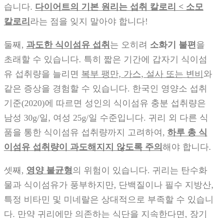
습니다.
다이어트의 기본 원리는 섭취 칼로리 < 소모
칼로리
라는 점을 잊지 말아야 합니다!
둘째,
과도한 식이섬유 섭취
는 오히려
소화기 불편
을
초래할 수 있습니다. 특히 짧은 기간에 갑자기 식이섬
유 섭취량을 늘리면
복부 팽만, 가스, 설사 또는 변비
와
같은 증상을 경험할 수 있습니다. 한국인 영양소 섭취
기준(2020)에 따르면 성인의 식이섬유 충분 섭취량은
남성 30g/일, 여성 25g/일 수준입니다. 귀리 외 다른 식
품을 통한 식이섬유 섭취량까지 고려하여,
하루 총 식
이섬유 섭취량이 과도해지지 않도록 주의
해야 합니다.
셋째,
영양 불균형
의 위험이 있습니다. 귀리는 탄수화
물과 식이섬유가 풍부하지만, 단백질이나 필수 지방산,
특정 비타민 및 미네랄은 상대적으로 부족할 수 있습니
다. 만약 귀리에만 의존하는 식단을 지속한다면, 장기