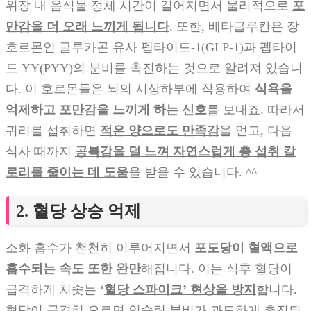
위장 내 음식물 정체 시간이 길어지면서 물리적으로
포
만감을 더 오래 느끼게 됩니다
. 또한, 베타글루칸은 장
호르몬인 글루카곤 유사 펩타이드-1(GLP-1)과 펩타이
드 YY(PYY)의 분비를 촉진하는 것으로 알려져 있습니
다. 이 호르몬들은 뇌의 시상하부에 작용하여
식욕을
억제하고 포만감을 느끼게 하는 신호
를 보내죠. 따라서
귀리를 섭취하면
적은 양으로도 만족감
을 얻고, 다음
식사 때까지
공복감을 덜 느껴 자연스럽게 총 섭취 칼
로리를 줄이는 데 도움
을 받을 수 있습니다. ^^
2. 혈당 상승 억제
소화 흡수가 천천히 이루어지면서
포도당이 혈액으로
흡수되는 속도 또한 완만
해집니다. 이는 식후 혈당이
급격하게 치솟는 ‘
혈당 스파이크’ 현상을 방지
합니다.
혈당이 급격히 오르면 인슐린 분비가 과도하게 촉진되