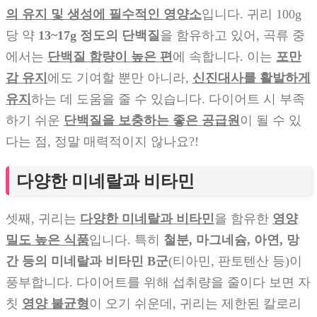
의 유지 및 생성에 필수적인 영양소
입니다. 귀리 100g
당 약
13~17g 정도의 단백질
을 함유하고 있어, 곡류 중
에서는
단백질 함량이 높은 편
에 속합니다. 이는
포만
감 유지
에도 기여할 뿐만 아니라,
신진대사를 활발하게
유지
하는 데 도움을 줄 수 있습니다. 다이어트 시 부족
하기 쉬운
단백질을 보충하는 좋은 공급원
이 될 수 있
다는 점, 정말 매력적이지 않나요?!
다양한 미네랄과 비타민
셋째, 귀리는
다양한 미네랄과 비타민
을 함유한
영양
밀도 높은 식품
입니다. 특히
철분, 마그네슘, 아연, 망
간 등의 미네랄과 비타민 B군
(티아민, 판토텐산 등)이
풍부합니다. 다이어트를 위해 섭취량을 줄이다 보면 자
칫
영양 불균형
이 오기 쉬운데, 귀리는 제한된 칼로리