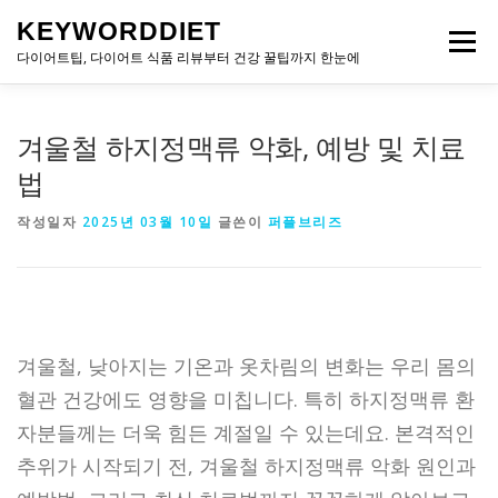
내
KEYWORDDIET
용
메뉴
으
다이어트팁, 다이어트 식품 리뷰부터 건강 꿀팁까지 한눈에
로
바
로
겨울철 하지정맥류 악화, 예방 및 치료
가
기
법
작성일자
2025년 03월 10일
글쓴이
퍼플브리즈
겨울철, 낮아지는 기온과 옷차림의 변화는 우리 몸의
혈관 건강에도 영향을 미칩니다. 특히 하지정맥류 환
자분들께는 더욱 힘든 계절일 수 있는데요. 본격적인
추위가 시작되기 전, 겨울철 하지정맥류 악화 원인과