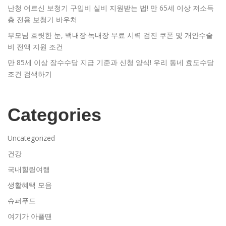
난청 어르신 보청기 구입비 실비 지원받는 법! 만 65세 이상 저소득
층 전용 보청기 바우처
부모님 흐릿한 눈, 백내장·녹내장 무료 시력 검진 쿠폰 및 개안수술
비 전액 지원 조건
만 85세 이상 장수수당 지급 기준과 신청 양식! 우리 동네 효도수당
조건 검색하기
Categories
Uncategorized
건강
국내힐링여행
생활혜택 모음
슈퍼푸드
여기가 아플땐