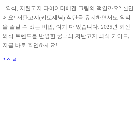
외식, 저탄고지 다이어터에겐 그림의 떡일까요? 천만
에요! 저탄고지(키토제닉) 식단을 유지하면서도 외식
을 즐길 수 있는 비법, 여기 다 있습니다. 2025년 최신
외식 트렌드를 반영한 궁극의 저탄고지 외식 가이드,
지금 바로 확인하세요! …
글
이전 글
탐
색