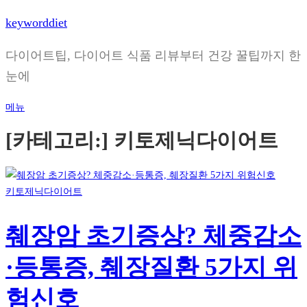
내
keyworddiet
용
으
다이어트팁, 다이어트 식품 리뷰부터 건강 꿀팁까지 한
로
눈에
바
로
메뉴
가
[카테고리:]
키토제닉다이어트
기
키토제닉다이어트
췌장암 초기증상? 체중감소
·등통증, 췌장질환 5가지 위
험신호