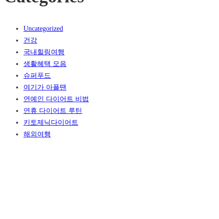
Uncategorized
건강
국내힐링여행
생활혜택 모음
슈퍼푸드
여기가 아플땐
연예인 다이어트 비법
연휴 다이어트 루틴
키토제닉다이어트
해외여행