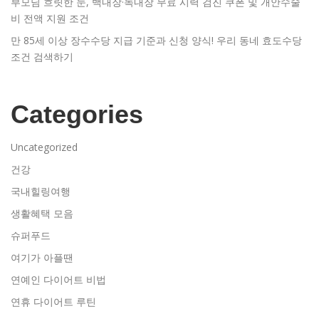
부모님 흐릿한 눈, 백내장·녹내장 무료 시력 검진 쿠폰 및 개안수술
비 전액 지원 조건
만 85세 이상 장수수당 지급 기준과 신청 양식! 우리 동네 효도수당
조건 검색하기
Categories
Uncategorized
건강
국내힐링여행
생활혜택 모음
슈퍼푸드
여기가 아플땐
연예인 다이어트 비법
연휴 다이어트 루틴