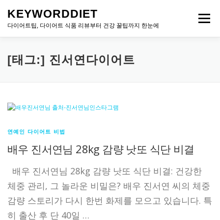
내
KEYWORDDIET
용
메뉴
으
다이어트팁, 다이어트 식품 리뷰부터 건강 꿀팁까지 한눈에
로
바
로
[태그:]
진서연다이어트
가
기
연예인 다이어트 비법
배우 진서연님 28kg 감량 낫또 식단 비결
배우 진서연님 28kg 감량 낫또 식단 비결: 건강한
체중 관리, 그 놀라운 비밀은? 배우 진서연 씨의 체중
감량 스토리가 다시 한번 화제를 모으고 있습니다. 특
히 출산 후 단 40일 …