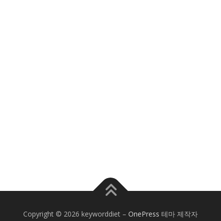
Copyright © 2026 keyworddiet
–
OnePress
테마 제작자