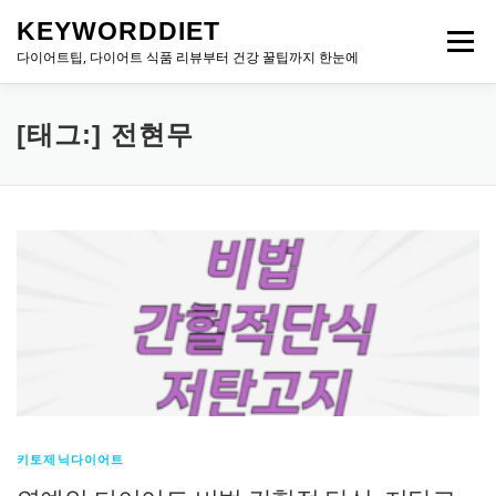
내
KEYWORDDIET
용
메뉴
으
다이어트팁, 다이어트 식품 리뷰부터 건강 꿀팁까지 한눈에
로
바
로
[태그:]
전현무
가
기
키토제닉다이어트