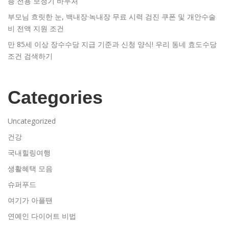
층 전용 보청기 바우처
부모님 흐릿한 눈, 백내장·녹내장 무료 시력 검진 쿠폰 및 개안수술
비 전액 지원 조건
만 85세 이상 장수수당 지급 기준과 신청 양식! 우리 동네 효도수당
조건 검색하기
Categories
Uncategorized
건강
국내힐링여행
생활혜택 모음
슈퍼푸드
여기가 아플땐
연예인 다이어트 비법