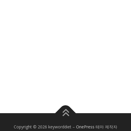
Copyright © 2026 keyworddiet
–
OnePress
테마 제작자