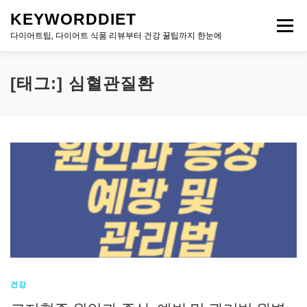
내
KEYWORDDIET
용
메뉴
으
다이어트팁, 다이어트 식품 리뷰부터 건강 꿀팁까지 한눈에
로
바
로
[태그:]
심혈관질환
가
기
건강