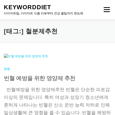
내
KEYWORDDIET
용
메뉴
으
다이어트팁, 다이어트 식품 리뷰부터 건강 꿀팁까지 한눈에
로
바
로
[태그:]
철분제추천
가
기
건강
빈혈 예방을 위한 영양제 추천
빈혈예방을 위한 영양제추천 빈혈은 단순한 피로감
이상의 문제입니다. 특히 여성과 성장기 청소년에게
흔하게 나타나는 빈혈은 산소 운반 능력 저하로 인해
일상생활에 큰 영향을 줄 수 있습니다. 빈혈을 예방하