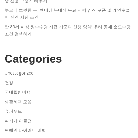
층 전용 보청기 바우처
부모님 흐릿한 눈, 백내장·녹내장 무료 시력 검진 쿠폰 및 개안수술
비 전액 지원 조건
만 85세 이상 장수수당 지급 기준과 신청 양식! 우리 동네 효도수당
조건 검색하기
Categories
Uncategorized
건강
국내힐링여행
생활혜택 모음
슈퍼푸드
여기가 아플땐
연예인 다이어트 비법