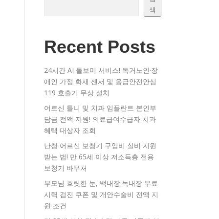
색
Recent Posts
24시간 AI 돌보미 서비스! 독거노인·장
애인 가정 화재 센서 및 응급안전안심
119 호출기 무상 설치
어르신 틀니 및 치과 임플란트 본인부
담금 전액 지원! 의료급여수급자 치과
혜택 대상자 조회
난청 어르신 보청기 구입비 실비 지원
받는 법! 만 65세 이상 저소득층 전용
보청기 바우처
부모님 흐릿한 눈, 백내장·녹내장 무료
시력 검진 쿠폰 및 개안수술비 전액 지
원 조건