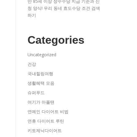
만 85세 이상 장수수당 지급 기준과 신
청 양식! 우리 동네 효도수당 조건 검색
하기
Categories
Uncategorized
건강
국내힐링여행
생활혜택 모음
슈퍼푸드
여기가 아플땐
연예인 다이어트 비법
연휴 다이어트 루틴
키토제닉다이어트