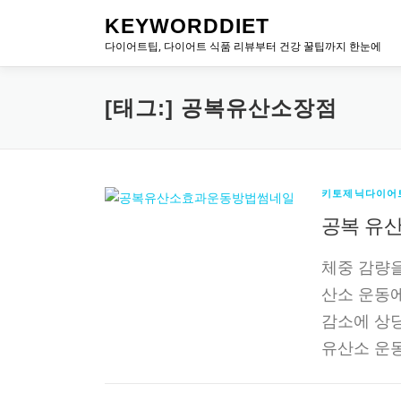
내
KEYWORDDIET
용
다이어트팁, 다이어트 식품 리뷰부터 건강 꿀팁까지 한눈에
으
로
바
[태그:]
공복유산소장점
로
가
기
키토제닉다이어
공복 유산
체중 감량을
산소 운동에
감소에 상당
유산소 운동