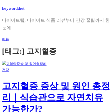
내
keyworddiet
용
으
다이어트팁, 다이어트 식품 리뷰부터 건강 꿀팁까지 한
로
눈에
바
로
메뉴
가
[태그:]
고지혈증
기
건강
고지혈증 증상 및 원인 총정
리｜식습관으로 자연치유
가능한가?